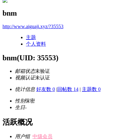
bnm
http://www.aiguaji.xyz/?35553
主题
个人资料
bnm
(UID: 35553)
邮箱状态
未验证
视频认证
未认证
统计信息
好友数 0
|
回帖数 14
|
主题数 0
性别
保密
生日
-
活跃概况
用户组
中级会员