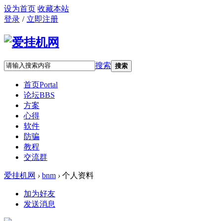
设为首页
收藏本站
登录
/
立即注册
搜索
搜索
首页
Portal
论坛
BBS
方案
心得
软件
防骗
教程
交流群
爱挂机网
›
bnm
›
个人资料
加为好友
发送消息