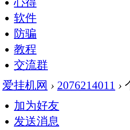
心得
软件
防骗
教程
交流群
爱挂机网
›
2076214011
›
加为好友
发送消息