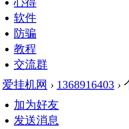
心得
软件
防骗
教程
交流群
爱挂机网
›
1368916403
›
加为好友
发送消息