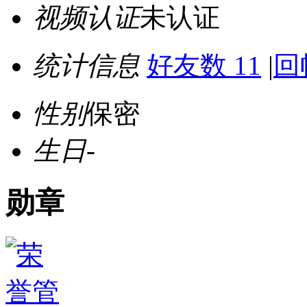
视频认证
未认证
统计信息
好友数 11
|
回
性别
保密
生日
-
勋章