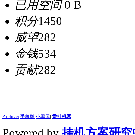
已用空间
0 B
积分
1450
威望
282
金钱
534
贡献
282
Archiver
|
手机版
|
小黑屋
|
爱挂机网
Powered by
挂机方案研究