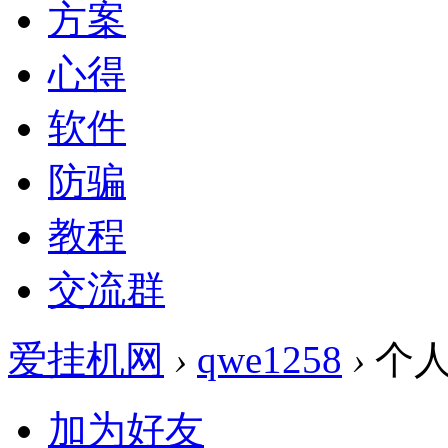
方案
心得
软件
防骗
教程
交流群
爱挂机网
›
qwe1258
›
个人
加为好友