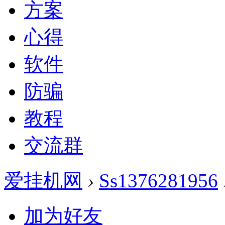
方案
心得
软件
防骗
教程
交流群
爱挂机网
›
Ss1376281956
加为好友