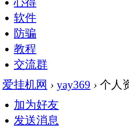
心得
软件
防骗
教程
交流群
爱挂机网
›
yay369
›
个人
加为好友
发送消息