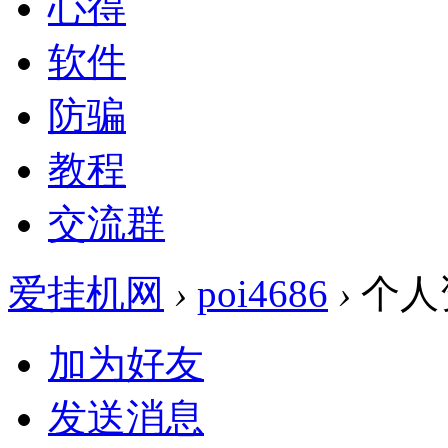
心得
软件
防骗
教程
交流群
爱挂机网
›
poi4686
›
个人
加为好友
发送消息