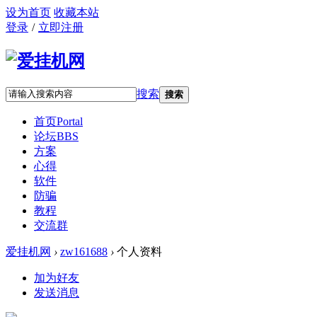
设为首页
收藏本站
登录
/
立即注册
搜索
搜索
首页
Portal
论坛
BBS
方案
心得
软件
防骗
教程
交流群
爱挂机网
›
zw161688
›
个人资料
加为好友
发送消息