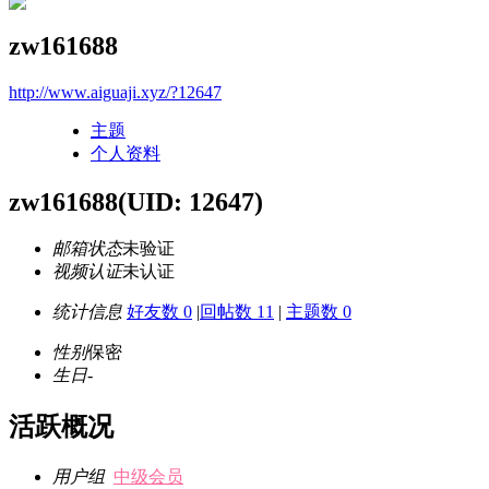
zw161688
http://www.aiguaji.xyz/?12647
主题
个人资料
zw161688
(UID: 12647)
邮箱状态
未验证
视频认证
未认证
统计信息
好友数 0
|
回帖数 11
|
主题数 0
性别
保密
生日
-
活跃概况
用户组
中级会员