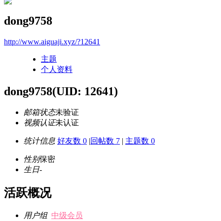
dong9758
http://www.aiguaji.xyz/?12641
主题
个人资料
dong9758
(UID: 12641)
邮箱状态
未验证
视频认证
未认证
统计信息
好友数 0
|
回帖数 7
|
主题数 0
性别
保密
生日
-
活跃概况
用户组
中级会员