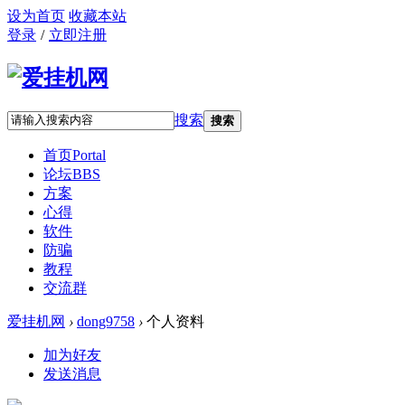
设为首页
收藏本站
登录
/
立即注册
搜索
搜索
首页
Portal
论坛
BBS
方案
心得
软件
防骗
教程
交流群
爱挂机网
›
dong9758
›
个人资料
加为好友
发送消息