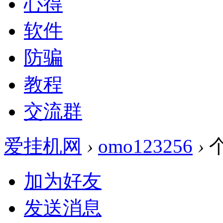
心得
软件
防骗
教程
交流群
爱挂机网
›
omo123256
›
加为好友
发送消息