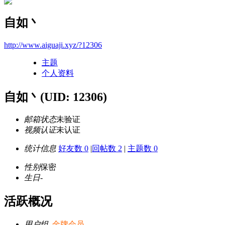
自如丶
http://www.aiguaji.xyz/?12306
主题
个人资料
自如丶
(UID: 12306)
邮箱状态
未验证
视频认证
未认证
统计信息
好友数 0
|
回帖数 2
|
主题数 0
性别
保密
生日
-
活跃概况
用户组
金牌会员