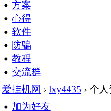
方案
心得
软件
防骗
教程
交流群
爱挂机网
›
lxy4435
›
个人
加为好友