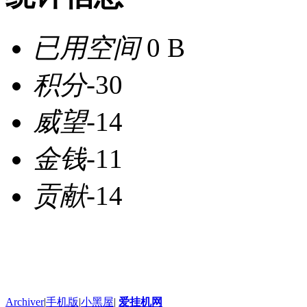
已用空间
0 B
积分
-30
威望
-14
金钱
-11
贡献
-14
Archiver
|
手机版
|
小黑屋
|
爱挂机网