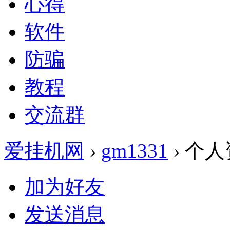
心得
软件
防骗
教程
交流群
爱挂机网
›
gm1331
›
个人
加为好友
发送消息