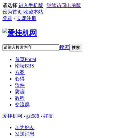
请选择
进入手机版
|
继续访问电脑版
设为首页
收藏本站
登录
/
立即注册
搜索
搜索
首页
Portal
论坛
BBS
方案
心得
软件
防骗
教程
交流群
爱挂机网
›
gst588
›
好友
加为好友
发送消息