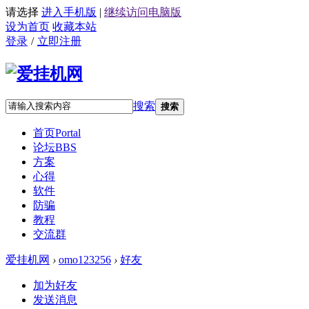
请选择
进入手机版
|
继续访问电脑版
设为首页
收藏本站
登录
/
立即注册
搜索
搜索
首页
Portal
论坛
BBS
方案
心得
软件
防骗
教程
交流群
爱挂机网
›
omo123256
›
好友
加为好友
发送消息