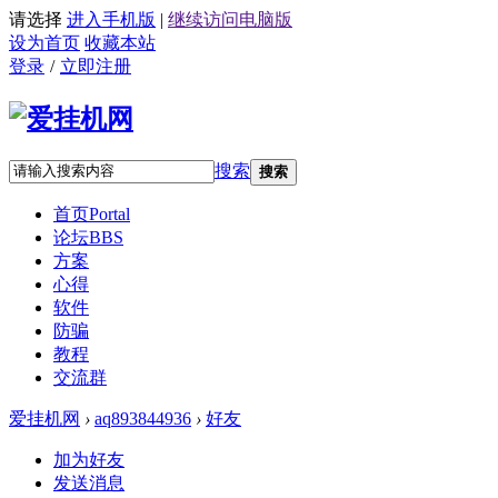
请选择
进入手机版
|
继续访问电脑版
设为首页
收藏本站
登录
/
立即注册
搜索
搜索
首页
Portal
论坛
BBS
方案
心得
软件
防骗
教程
交流群
爱挂机网
›
aq893844936
›
好友
加为好友
发送消息