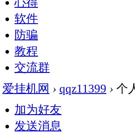
心得
软件
防骗
教程
交流群
爱挂机网
›
qqz11399
›
个
加为好友
发送消息