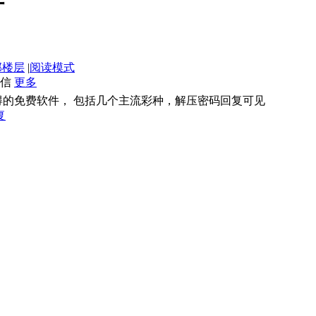
件
部楼层
|
阅读模式
信
更多
得的免费软件， 包括几个主流彩种，解压密码回复可见
复