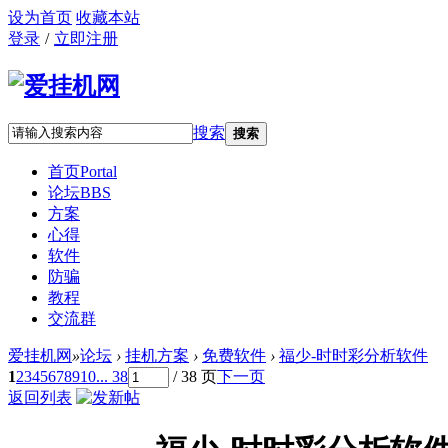
设为首页
收藏本站
登录
/
立即注册
搜索
搜索
首页
Portal
论坛
BBS
方案
心得
软件
防骗
教程
交流群
爱挂机网
»
论坛
›
挂机方案
›
免费软件
›
福少-时时彩分析软件
1
2
3
4
5
6
7
8
9
10
... 38
/ 38 页
下一页
返回列表