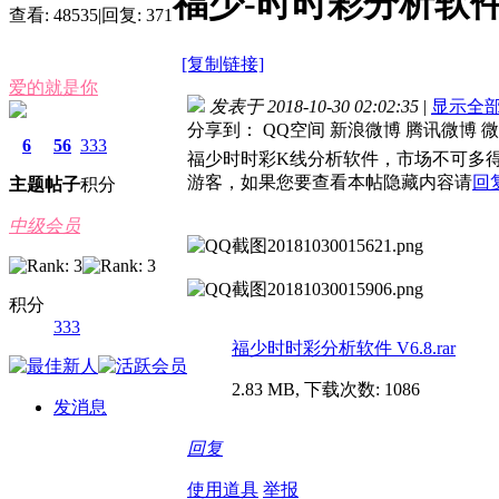
福少-时时彩分析软
查看:
48535
|
回复:
371
[复制链接]
爱的就是你
发表于 2018-10-30 02:02:35
|
显示全
分享到：
QQ空间
新浪微博
腾讯微博
微
6
56
333
福少时时彩K线分析软件，市场不可多
游客，如果您要查看本帖隐藏内容请
回
主题
帖子
积分
中级会员
积分
333
福少时时彩分析软件 V6.8.rar
2.83 MB, 下载次数: 1086
发消息
回复
使用道具
举报