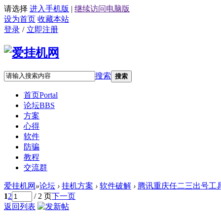
请选择
进入手机版
|
继续访问电脑版
设为首页
收藏本站
登录
/
立即注册
搜索
搜索
首页
Portal
论坛
BBS
方案
心得
软件
防骗
教程
交流群
爱挂机网
»
论坛
›
挂机方案
›
软件破解
›
腾讯重庆任二三出号工具
1
2
/ 2 页
下一页
返回列表