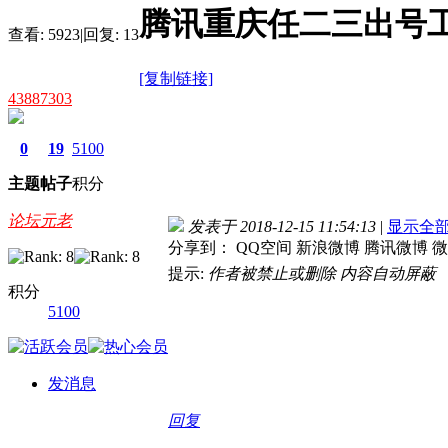
腾讯重庆任二三出号工
查看:
5923
|
回复:
13
[复制链接]
43887303
0
19
5100
主题
帖子
积分
论坛元老
发表于 2018-12-15 11:54:13
|
显示全
分享到：
QQ空间
新浪微博
腾讯微博
微
提示:
作者被禁止或删除 内容自动屏蔽
积分
5100
发消息
回复