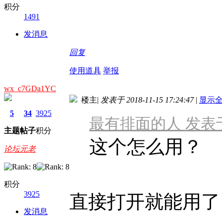
积分
1491
发消息
回复
使用道具
举报
wx_c7GDa1YC
楼主
|
发表于 2018-11-15 17:24:47
|
显示
5
34
3925
最有排面的人 发表于 20
主题
帖子
积分
这个怎么用？
论坛元老
积分
3925
直接打开就能用了
发消息