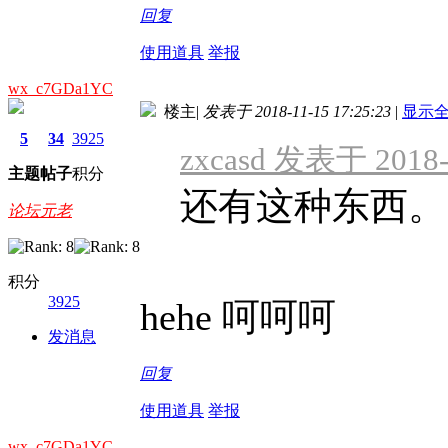
回复
使用道具
举报
wx_c7GDa1YC
楼主
|
发表于 2018-11-15 17:25:23
|
显示
5
34
3925
zxcasd 发表于 2018-1
主题
帖子
积分
还有这种东西。
论坛元老
积分
3925
hehe 呵呵呵
发消息
回复
使用道具
举报
wx_c7GDa1YC