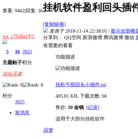
挂机软件盈利回头插
查看:
9462
|
回复:
36
[复制链接]
发表于 2018-11-14 22:38:01
|
显示全部楼
wx_c7GDa1YC
分享到：
QQ空间
新浪微博
腾讯微博
微信
有需要的看看
5
34
3925
功能描述
主题
帖子
积分
论坛元老
挂机亏损回头小插件.rar
积分
405.81 KB, 下载次数: 66
3925
售价:
50 金钱
[
记录
]
发消息
适用于大部分挂机软件
回复