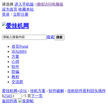
请选择
进入手机版
|
继续访问电脑版
设为首页
收藏本站
登录
/
立即注册
搜索
搜索
首页
Portal
论坛
BBS
方案
心得
软件
防骗
教程
交流群
爱挂机网
»
论坛
›
挂机方案
›
软件破解
›
挂机软件盈利回头插件
1
2
3
4
5
/ 5 页
下一页
返回列表