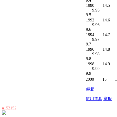
9.4
1990 14.5
9.95
9.5
1992 14.6
9.96
9.6
1994 14.7
9.97
9.7
1996 14.8
9.98
9.8
1998 14.9
9.99
9.9
2000 15 
回复
使用道具
举报
a152152