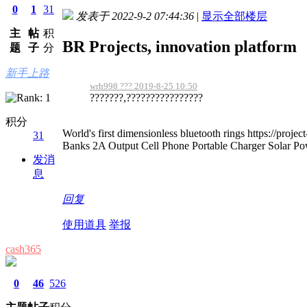
0
1
31
发表于 2022-9-2 07:44:36
|
显示全部楼层
主
帖
积
BR Projects, innovation platform
题
子
分
新手上路
wrh998 ??? 2019-8-25 10:50
???????,????????????????
积分
World's first dimensionless bluetooth rings https://pr
31
Banks 2A Output Cell Phone Portable Charger Solar 
发消
息
回复
使用道具
举报
cash365
0
46
526