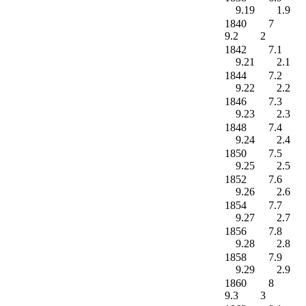
9.19 1.9
1840 7
9.2 2
1842 7.1
9.21 2.1
1844 7.2
9.22 2.2
1846 7.3
9.23 2.3
1848 7.4
9.24 2.4
1850 7.5
9.25 2.5
1852 7.6
9.26 2.6
1854 7.7
9.27 2.7
1856 7.8
9.28 2.8
1858 7.9
9.29 2.9
1860 8
9.3 3