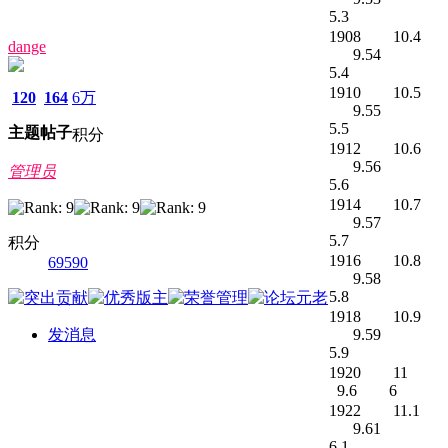
5.3
1908 10.4
dange
9.54
5.4
1910 10.5
120
164
6万
9.55
5.5
主题
帖子
积分
1912 10.6
9.56
管理员
5.6
1914 10.7
9.57
5.7
积分
1916 10.8
69590
9.58
5.8
1918 10.9
发消息
9.59
5.9
1920 11
9.6 6
1922 11.1
9.61
6.1