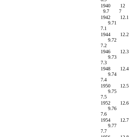
1940 12
9.7 7
1942 12.1
9.71
7.1
1944 12.2
9.72
7.2
1946 12.3
9.73
7.3
1948 12.4
9.74
7.4
1950 12.5
9.75
7.5
1952 12.6
9.76
7.6
1954 12.7
9.77
7.7