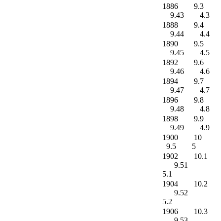
1886 9.3
9.43 4.3
1888 9.4
9.44 4.4
1890 9.5
9.45 4.5
1892 9.6
9.46 4.6
1894 9.7
9.47 4.7
1896 9.8
9.48 4.8
1898 9.9
9.49 4.9
1900 10
9.5 5
1902 10.1
9.51
5.1
1904 10.2
9.52
5.2
1906 10.3
9.53