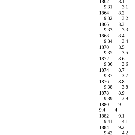
1862 8.1
9.31 3.1
1864 8.2
9.32 3.2
1866 8.3
9.33 3.3
1868 8.4
9.34 3.4
1870 8.5
9.35 3.5
1872 8.6
9.36 3.6
1874 8.7
9.37 3.7
1876 8.8
9.38 3.8
1878 8.9
9.39 3.9
1880 9
9.4 4
1882 9.1
9.41 4.1
1884 9.2
9.42 4.2