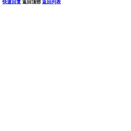
快速回复
返回顶部
返回列表