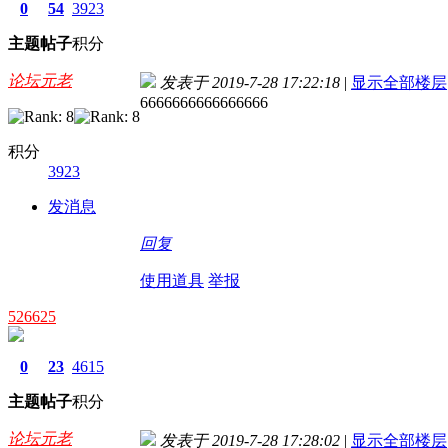
0
54
3923
主题
帖子
积分
论坛元老
发表于 2019-7-28 17:22:18
|
显示全部楼层
6666666666666666
积分
3923
发消息
回复
使用道具
举报
526625
0
23
4615
主题
帖子
积分
论坛元老
发表于 2019-7-28 17:28:02
|
显示全部楼层