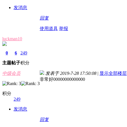
发消息
回复
使用道具
举报
luckman10
0
6
249
主题
帖子
积分
中级会员
发表于 2019-7-28 17:50:08
|
显示全部楼层
非常好00000000000000
积分
249
发消息
回复