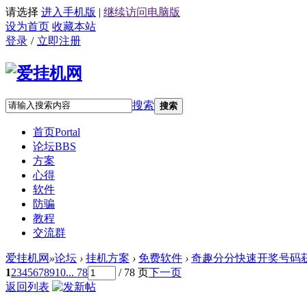
请选择
进入手机版
|
继续访问电脑版
设为首页
收藏本站
登录
/
立即注册
搜索
搜索
首页
Portal
论坛
BBS
方案
心得
软件
防骗
教程
交流群
爱挂机网
»
论坛
›
挂机方案
›
免费软件
›
奇趣分分快速开奖号码获取软
1
2
3
4
5
6
7
8
9
10
... 78
/ 78 页
下一页
返回列表