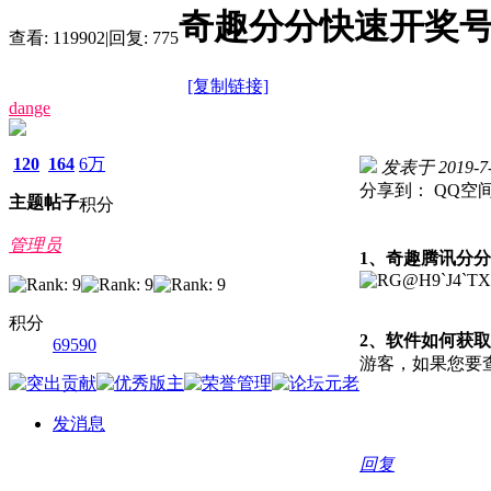
奇趣分分快速开奖号
查看:
119902
|
回复:
775
[复制链接]
dange
120
164
6万
发表于 2019-7-2
分享到：
QQ空
主题
帖子
积分
管理员
1、奇趣腾讯分分
积分
2、软件如何获
69590
游客，如果您要
发消息
回复