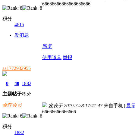
66666666666666666666
积分
4615
发消息
回复
使用道具
举报
aa1772932955
0
40
1882
主题
帖子
积分
金牌会员
发表于 2019-7-28 17:41:47
来自手机
|
显
66666666666666
积分
1882