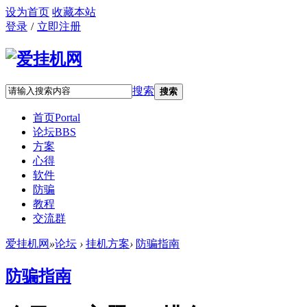
设为首页
收藏本站
登录
/
立即注册
搜索
搜索
首页
Portal
论坛
BBS
方案
心得
软件
防骗
教程
交流群
爱挂机网
»
论坛
›
挂机方案
›
防骗指南
防骗指南