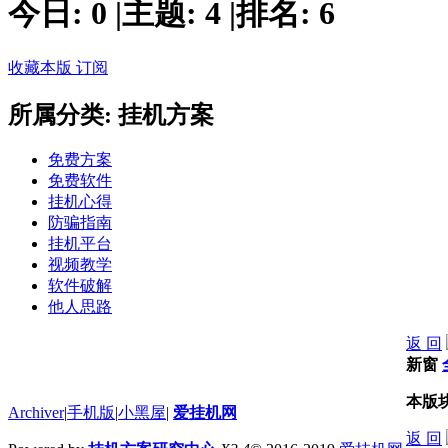
今日:
0
|
主题:
4
|
排名:
6
收藏本版
订阅
所属分类: 挂机方案
免费方案
免费软件
挂机心得
防骗指南
挂机平台
视频教学
软件破解
他人思路
返 回
新窗
本版
Archiver
|
手机版
|
小黑屋
|
爱挂机网
返 回