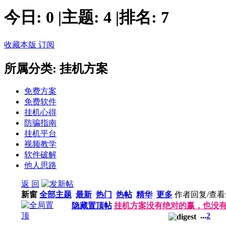
今日:
0
|
主题:
4
|
排名:
7
收藏本版
订阅
所属分类: 挂机方案
免费方案
免费软件
挂机心得
防骗指南
挂机平台
视频教学
软件破解
他人思路
返 回
新窗
全部主题
最新
热门
热帖
精华
更多
作者
回复/查看
隐藏置顶帖
挂机方案没有绝对的赢，也没
...
2