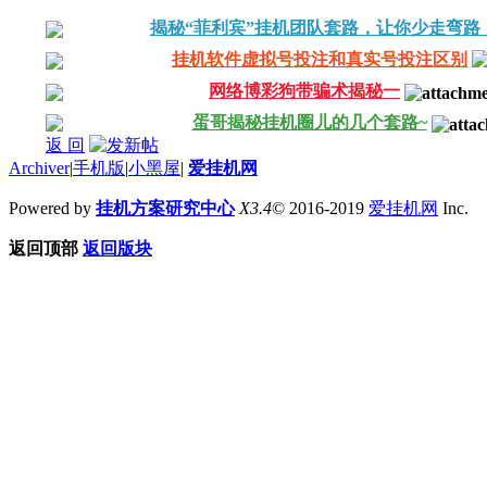
揭秘“菲利宾”挂机团队套路，让你少走弯路
挂机软件虚拟号投注和真实号投注区别
网络博彩狗带骗术揭秘一
蛋哥揭秘挂机圈儿的几个套路~
返 回
Archiver
|
手机版
|
小黑屋
|
爱挂机网
Powered by
挂机方案研究中心
X3.4
© 2016-2019
爱挂机网
Inc.
返回顶部
返回版块