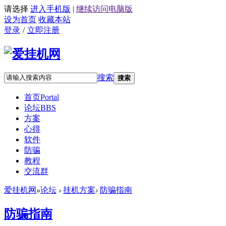
请选择
进入手机版
|
继续访问电脑版
设为首页
收藏本站
登录
/
立即注册
搜索
搜索
首页
Portal
论坛
BBS
方案
心得
软件
防骗
教程
交流群
爱挂机网
»
论坛
›
挂机方案
›
防骗指南
防骗指南