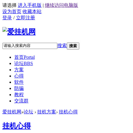
请选择
进入手机版
|
继续访问电脑版
设为首页
收藏本站
登录
/
立即注册
搜索
搜索
首页
Portal
论坛
BBS
方案
心得
软件
防骗
教程
交流群
爱挂机网
»
论坛
›
挂机方案
›
挂机心得
挂机心得