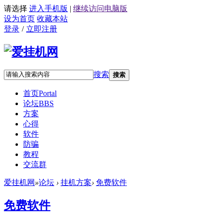
请选择
进入手机版
|
继续访问电脑版
设为首页
收藏本站
登录
/
立即注册
搜索
搜索
首页
Portal
论坛
BBS
方案
心得
软件
防骗
教程
交流群
爱挂机网
»
论坛
›
挂机方案
›
免费软件
免费软件