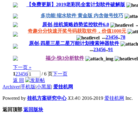
【免费更新】2019老彩民全套计划软件破解版
多功能 缩水软件 黄金版 内含做号技巧
原创-挂机策略趋势监控软件6.0
..
奇趣分分快速开奖号码获取软件，价值1000元
...
2
3
4
5
6
..
78
原创-四星三星二星万能计划搜索神器软件
...
2
3
4
5
6
..
91
福少-快3分析软件
下一页 »
1
2
3
4
5
6
/ 6 页
下一页
返 回
Archiver
|
手机版
|
小黑屋
|
爱挂机网
Powered by
挂机方案研究中心
X3.4
© 2016-2019
爱挂机网
Inc.
返回顶部
返回版块