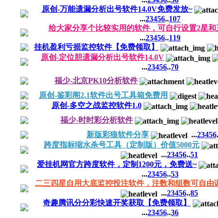
原创-万能遗漏分析出号软件14.0V免费发放~
...
2
3
4
5
6
..
107
给大家分享个比较实用的软件，可自行设置2星和
...
2
3
4
5
6
..
119
挂机盈利亏损监控软件【免费领取】
原创-定位胆遗漏分析出号软件14.0V
...
2
3
4
5
6
..
70
福少-北京PK10分析软件
原创-鉴彩阁2.1软件出号工具箱免费用
原创-多空之战监控软件1.0
福少-时时彩分析软件
新版彩狼软件分享
...
2
3
4
5
6
跨度指标缩水杀号工具（定制版）价值5000元
...
2
3
4
5
6
..
51
爱挂机网官方跨度软件，定制1200元，免费送~
...
2
3
4
5
6
..
53
二三四星自用大底监控投注软件，注数和组数可自由
...
2
3
4
5
6
..
85
奇趣腾讯分分彩快速开奖获取【免费领取】
...
2
3
4
5
6
..
36