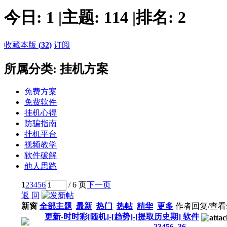
今日:
1
|
主题:
114
|
排名:
2
收藏本版
(
32
)
订阅
所属分类: 挂机方案
免费方案
免费软件
挂机心得
防骗指南
挂机平台
视频教学
软件破解
他人思路
1
2
3
4
5
6
/ 6 页
下一页
返 回
新窗
全部主题
最新
热门
热帖
精华
更多
作者
回复/查看
更新-时时彩[随机]-[趋势]-[提取历史期] 软件
...
2
3
4
5
6
..
36