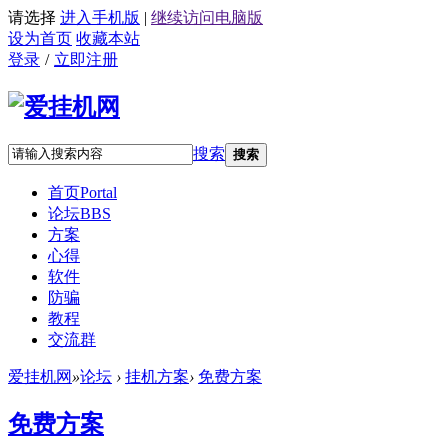
请选择
进入手机版
|
继续访问电脑版
设为首页
收藏本站
登录
/
立即注册
搜索
搜索
首页
Portal
论坛
BBS
方案
心得
软件
防骗
教程
交流群
爱挂机网
»
论坛
›
挂机方案
›
免费方案
免费方案