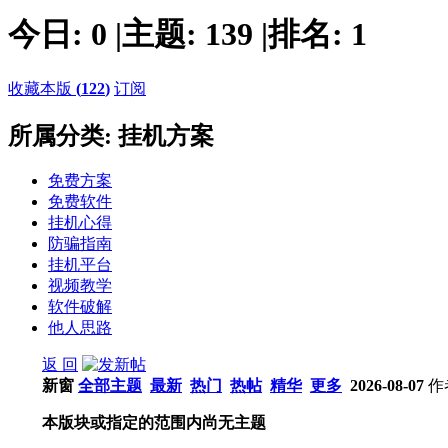
今日:
0
|
主题:
139
|
排名:
1
收藏本版
(
122
)
订阅
所属分类: 挂机方案
免费方案
免费软件
挂机心得
防骗指南
挂机平台
视频教学
软件破解
他人思路
返 回
新窗
全部主题
最新
热门
热帖
精华
更多
2026-08-07
作
本版块或指定的范围内尚无主题